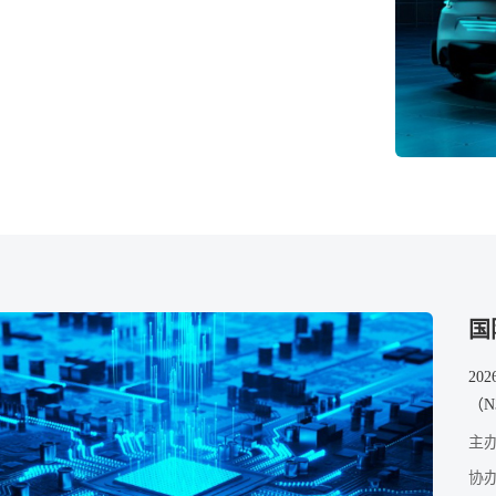
国
20
（N
主
协