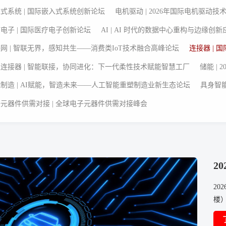
式系统 | 国际嵌入式系统创新论坛
电机驱动 | 2026年国际电机驱动技
电子 | 国际医疗电子创新论坛
AI | AI 时代的数据中心重构与边缘创
网 | 智联无界，感知共生——消费类IoT技术融合高峰论坛
连接器 | 
连接器 | 智能联接，协同进化：下一代柔性技术赋能智慧工厂
储能 |
制造 | AI赋能，智造未来——人工智能重塑制造业新生态论坛
具身智能
元器件供需对接 | 全球电子元器件供需对接峰会
2
20
楼