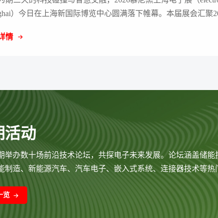
anghai）今日在上海新国际博览中心圆满落下帷幕。本届展会汇聚20
外行业知名品牌企业，展览规模达12万平米，吸引了79026名专
详情
参观。在科技迭代与产业变革的交汇点，本届盛会以宏大的视角
从半导体、传感器、电源管理到连接技术等核心赛道的全生态成
展热度持续高涨，生动映射出全球电子产业面对新周期时展现出
与创新势能。
期活动
期举办数十场前沿技术论坛，共探电子未来发展。论坛涵盖储能
能制造、新能源汽车、汽车电子、嵌入式系统、连接器技术等热
一览