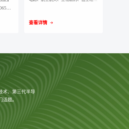
济、智能机器人并肩，成为“十五五”期
65家
间国家重点打造的战略级产业
业观众
查看详情
系统呈
果。现
的强大
技术、第三代半导
门话题。