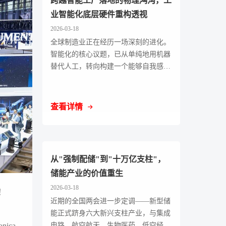
跨越智能工厂落地的物理鸿沟，工
业智能化底层硬件重构透视
2026-03-18
全球制造业正在经历一场深刻的进化。
智能化的核心议题，已从单纯地用机器
替代人工，转向构建一个能够自我感
知、自我诊断甚至自我优化的智能体。
查看详情
从"强制配储"到"十万亿支柱"，
储能产业的价值重生
2026-03-18
！
近期的全国两会进一步定调——新型储
能正式跻身六大新兴支柱产业，与集成
电路、航空航天、生物医药、低空经
ica