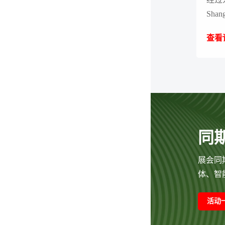
Sh
国内
查看
到场
现了
场观
韧性
同
展会同
体、智
活动