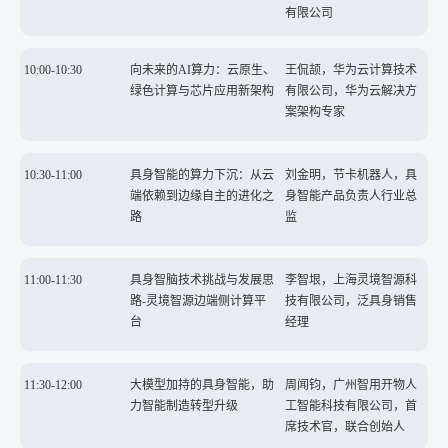
有限公司
10:00-10:30
向未来的AI算力：云原生、
王侃颉，华为云计算技术
绿色计算与芯片应用新架构
有限公司，华为云解决方
案架构专家
10:30-11:00
具身智能的算力下沉：从云
刘金明，节卡机器人，具
端依赖到边缘自主的进化之
身智能产品负责人行业总
路
监
11:00-11:30
具身智脑技术挑战与发展思
李智垠，上海灵境智源科
路-灵境智源边端侧计算平
技有限公司，泛具身销售
台
经理
11:30-12:00
大模型加持的具身智能，助
周闻钧，广州智用开物人
力智能制造转型升级
工智能科技有限公司，首
席技术官，联合创始人