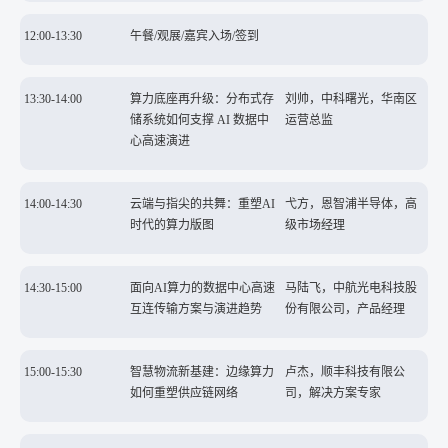
12:00-13:30
午餐/观展/嘉宾入场/签到
13:30-14:00
算力底座再升级：分布式存
刘帅，中科曙光，华南区
储系统如何支撑 AI 数据中
运营总监
心高速演进
14:00-14:30
云端与指尖的共舞：重塑AI
弋方，恩智浦半导体，高
时代的算力版图
级市场经理
14:30-15:00
面向AI算力的数据中心高速
马陆飞，中航光电科技股
互连传输方案与演进趋势
份有限公司，产品经理
15:00-15:30
智慧物流新基建：边缘算力
卢杰，顺丰科技有限公
如何重塑供应链网络
司，解决方案专家