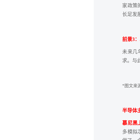
家政策
长足发
前景3
未来几
求。与
*图文来
半导体
慕尼黑
多模拟