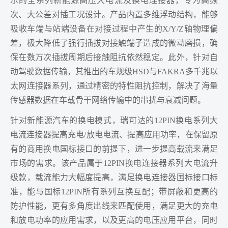
示的全系列新能源高压大电流及换电连接器，专为高频
次、大公差对插工况设计。产品内置多维浮动结构，能够
吸收车端与站端设备在对接过程中产生的X/Y/Z轴物理偏
差，极大降低了强行插拔对接触端子造成的微动磨损，确
保在数万次插拔周期后接触阻抗依然稳定。此外，针对自
动驾驶数据传输，其推出的车规级HSD与FAKRA多千兆以
太网连接器系列，通过精密的特性阻抗控制，解决了海量
传感器数据在车载骨干网络传输中的串扰与衰减问题。
针对新能源汽车的换电模式，瑞可达的12PIN换电系列大
电流连接器提高充电/放电电流、提高应用功率，在保留原
有的商用换电国标接口的前提下，进一步提高载流来满足
市场的需求。该产品属于12PIN换电连接器系列大电流升
级款，载流能力大幅度提高，满足换电连接器国标接口标
准，能与国标12PIN所有系列互换互配；带屏蔽和更高的
防护性能，更有多角度出线来匹配使用，满足更大的充电
和放电功率的应用需求，以及更高的电压应用平台，同时