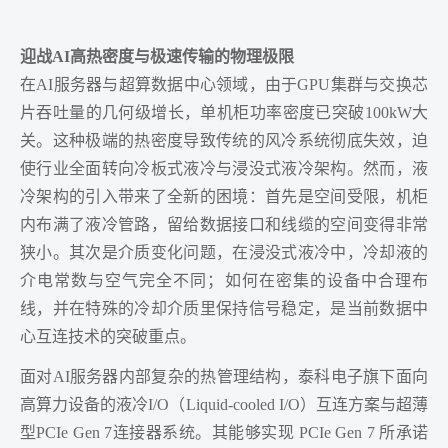
迎战AI高热密度与极速传输的物理极限
在AI服务器与超算数据中心领域，由于GPU集群与交换芯
片吞吐量的几何级增长，单机柜功率密度已突破100kW大
关。这种极端的热密度导致传统的风冷系统彻底失效，迫
使行业全面转向冷板式液冷与浸没式液冷架构。然而，液
冷架构的引入带来了全新的困境：首先是空间受限，机柜
内布满了液冷管路，留给数据接口和线缆的空间变得非常
狭小。其次是介质变化问题，在浸没式液冷中，冷却液的
介电常数与空气完全不同；如何在密集的设备中合理布
线，并在特殊的冷却介质里保持信号稳定，是当前数据中
心互连技术的突破重点。
面对AI服务器内部复杂的热管理结构，泰科电子旗下面向
高算力设备的液冷I/O（Liquid-cooled I/O）互连方案与超薄
型PCIe Gen 7连接器系统。其能够实现 PCIe Gen 7 所承诺