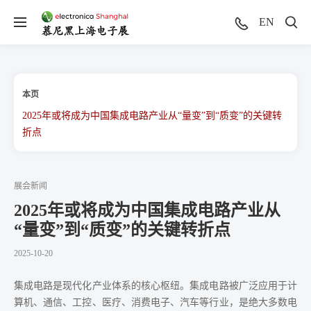
EN
本页
2025年或将成为中国集成电路产业从“量变”到“质变”的关键转
折点
展会新闻
2025年或将成为中国集成电路产业从
“量变”到“质变”的关键转折点
2025-10-20
集成电路是现代化产业体系的核心枢纽。集成电路被广泛应用于计
算机、通信、工控、医疗、消费电子、汽车等行业，是绝大多数电