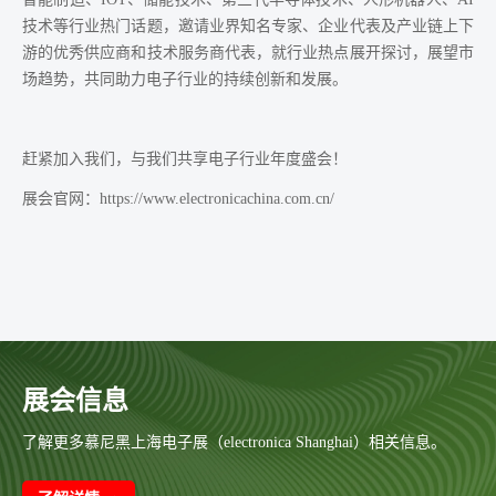
技术等行业热门话题，邀请业界知名专家、企业代表及产业链上下
游的优秀供应商和技术服务商代表，就行业热点展开探讨，展望市
场趋势，共同助力电子行业的持续创新和发展。
赶紧加入我们，与我们共享电子行业年度盛会！
展会官网：https://www.electronicachina.com.cn/
展会信息
了解更多慕尼黑上海电子展（electronica Shanghai）相关信息。