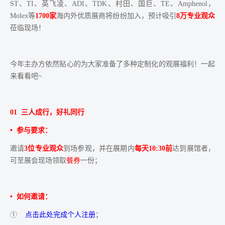
ST、TI、英飞凌、ADI、TDK、村田、国巨、TE、Amphenol，
Molex等
1700家
海内外优质展商将纷纷加入，预计吸引
8万专业观众
莅临现场！
今年主办方依然贴心的为大家准备了多种定制化的观展福利！一起
来看看吧
~
01 三人成行，好礼同行
• 参与要求：
邀请
3位专业观众
到场参观，并在展期内
每天10:30前
达到展馆者，
可至展会现场领取
餐券
一份；
• 如何邀请：
①
点击此处完成个人注册
；