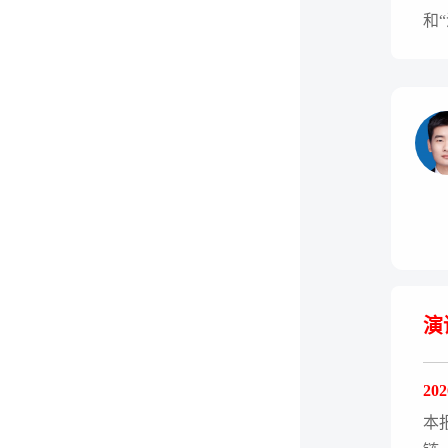
和
演
20
本