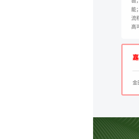
链
能
流
高
嘉
金